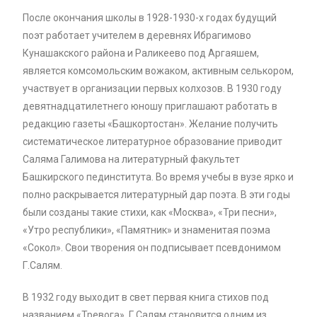
После окончания школы в 1928-1930-х годах будущий
поэт работает учителем в деревнях Ибрагимово
Кунашакского района и Раликеево под Аргаяшем,
является комсомольским вожаком, активным селькором,
участвует в организации первых колхозов. В 1930 году
девятнадцатилетнего юношу приглашают работать в
редакцию газеты «Башкортостан». Желание получить
систематическое литературное образование приводит
Саляма Галимова на литературный факультет
Башкирского пединститута. Во время учебы в вузе ярко и
полно раскрывается литературный дар поэта. В эти годы
были созданы такие стихи, как «Москва», «Три песни»,
«Утро республики», «Памятник» и знаменитая поэма
«Сокол». Свои творения он подписывает псевдонимом
Г.Салям.
В 1932 году выходит в свет первая книга стихов под
названием «Тревога». Г.Салям становится одним из