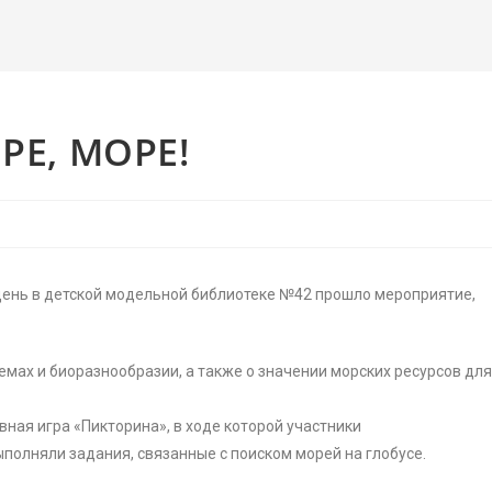
РЕ, МОРЕ!
 день в детской модельной библиотеке №42 прошло мероприятие,
емах и биоразнообразии, а также о значении морских ресурсов дл
ная игра «Пикторина», в ходе которой участники
полняли задания, связанные с поиском морей на глобусе.