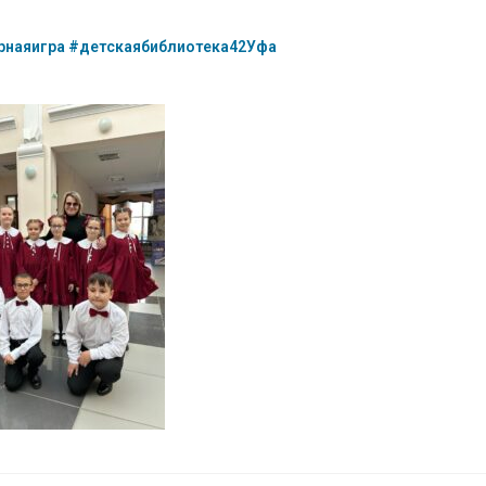
рнаяигра
#детскаябиблиотека42Уфа