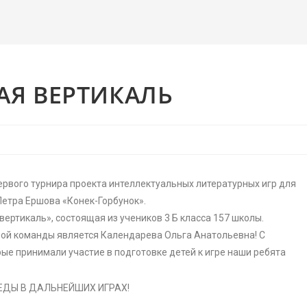
АЯ ВЕРТИКАЛЬ
рвого турнира проекта интеллектуальных литературных игр для
Петра Ершова «Конек-Горбунок».
ртикаль», состоящая из учеников 3 Б класса 157 школы.
ой команды является Календарева Ольга Анатольевна! С
ые принимали участие в подготовке детей к игре наши ребята
ДЫ В ДАЛЬНЕЙШИХ ИГРАХ!