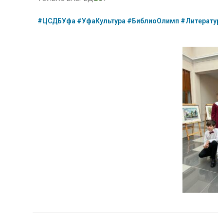
#ЦСДБУфа
#УфаКультура
#БиблиоОлимп
#Литерату