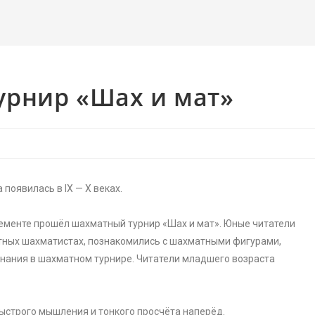
рнир «Шах и мат»
 появилась в IX — X веках.
нементе прошёл шахматный турнир «Шах и мат». Юные читатели
стных шахматистах, познакомились с шахматными фигурами,
знания в шахматном турнире. Читатели младшего возраста
быстрого мышления и тонкого просчёта наперёд.